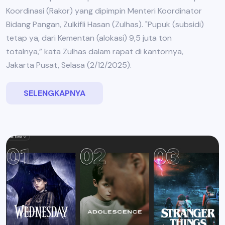
Koordinasi (Rakor) yang dipimpin Menteri Koordinator
Bidang Pangan, Zulkifli Hasan (Zulhas). "Pupuk (subsidi)
tetap ya, dari Kementan (alokasi) 9,5 juta ton
totalnya,” kata Zulhas dalam rapat di kantornya,
Jakarta Pusat, Selasa (2/12/2025).
SELENGKAPNYA