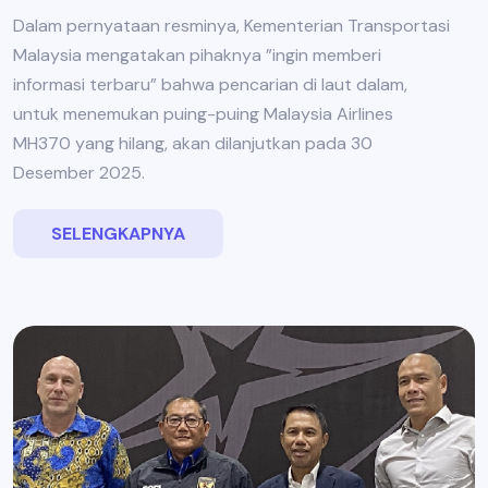
Dalam pernyataan resminya, Kementerian Transportasi
Malaysia mengatakan pihaknya ”ingin memberi
informasi terbaru” bahwa pencarian di laut dalam,
untuk menemukan puing-puing Malaysia Airlines
MH370 yang hilang, akan dilanjutkan pada 30
Desember 2025.
SELENGKAPNYA